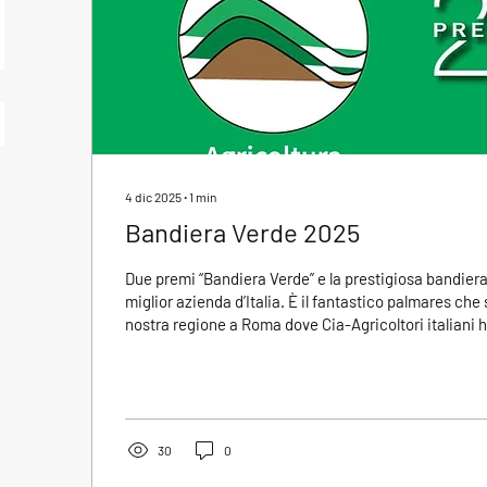
4 dic 2025
∙
1
min
Bandiera Verde 2025
Due premi “Bandiera Verde” e la prestigiosa bandiera
miglior azienda d’Italia. È il fantastico palmares che 
nostra regione a Roma dove Cia-Agricoltori italiani 
riconoscimenti alle aziende virtuose del nostro Paes
nella valorizzazione del patrimonio enogastronomic
ambientale italiano. Ma andiamo con ordine. Scopria
dell’Emilia Romagna. Leggi l'articolo completo a que
30
0