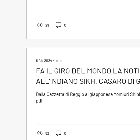
29
0
6 feb 2024
∙
1
min
FA IL GIRO DEL MONDO LA NOT
ALL'INDIANO SIKH, CASARO DI 
Dalla Gazzetta di Reggio al giapponese Yomiuri Shinb
pdf
52
0