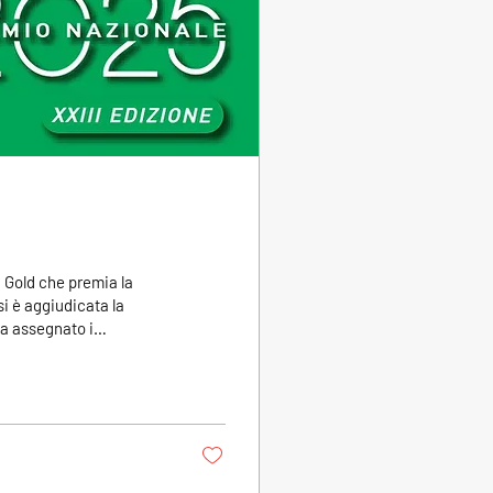
 Gold che premia la
si è aggiudicata la
ha assegnato i
e, vere protagoniste
o, paesaggistico e
mo le aziende vincitrici
sto LINK...