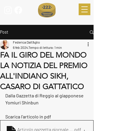
Post
Federica Dall'Aglio
6 feb 2024
Tempo di lettura: 1 min
FA IL GIRO DEL MONDO
LA NOTIZIA DEL PREMIO
ALL'INDIANO SIKH,
CASARO DI GATTATICO
Dalla Gazzetta di Reggio al giapponese 
Yomiuri Shinbun
Scarica l'articolo in pdf 
Articolo gazzetta giornale giapponese
.pdf